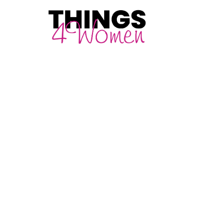
GEZONDHEID & FITNESS
Waarom steeds m
lopen met een zwa
29 May 2026
·
5 min leestijd