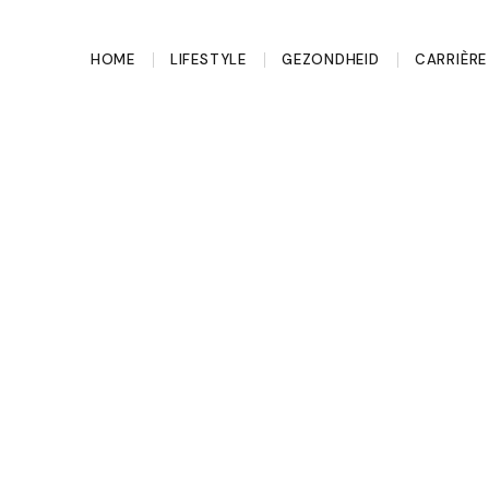
HOME
LIFESTYLE
GEZONDHEID
CARRIÈRE
eer vrouwen
re rugzak