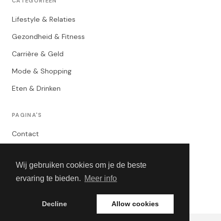
CATEGORIEËN
Lifestyle & Relaties
Gezondheid & Fitness
Carrière & Geld
Mode & Shopping
Eten & Drinken
PAGINA'S
Contact
Privacybeleid
Wij gebruiken cookies om je de beste
Algemene Voorwaarden
ervaring te bieden.
Meer info
Adverteren
Decline
Allow cookies