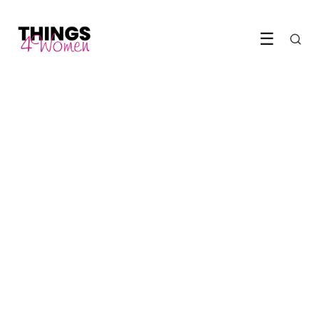
☰
LIFESTYLE & RELATIES
De voordelen van teamsport
voor de kinderen
12 May 2022
·
5 min leestijd