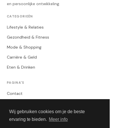
en persoonlijke ontwikkeling.
CATEGORIEËN
Lifestyle & Relaties
Gezondheid & Fitness
Mode & Shopping
Carrière & Geld
Eten & Drinken
PAGINA'S
Contact
Privacybeleid
Wij gebruiken cookies om je de beste
Algemene Voorwaarden
ervaring te bieden.
Meer info
Adverteren