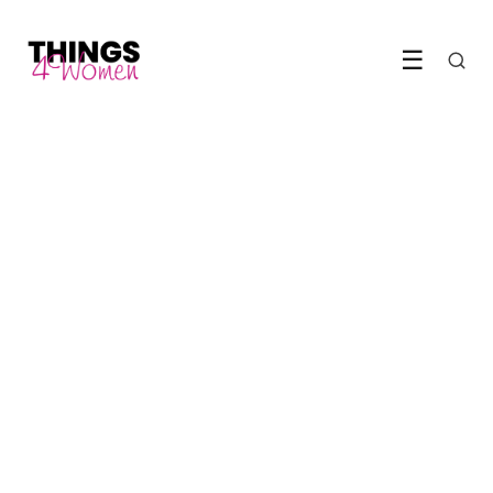
☰
GEZONDHEID & FITNESS
Waarom vrouwen meer
gezondheidswinst halen uit
beweging dan mannen
12 May 2026
·
6 min leestijd